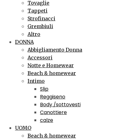
Tovaglie
Tappeti
Strofinacci
Grembiuli
Altro
DONNA
Abbigliamento Donna
Accessori
Notte e Homewear
Beach & homewear
Intimo
Slip
Reggiseno
Body /sottovesti
Canottiere
calze
UOMO
Beach & homewear