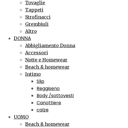
Tovaglie
Tappeti
Strofinacci
Grembiuli
Altro
DONNA
Abbigliamento Donna
Accessori
Notte e Homewear
Beach & homewear
Intimo
Slip
Reggiseno
Body /sottovesti
Canottiere
calze
UOMO
Beach & homewear