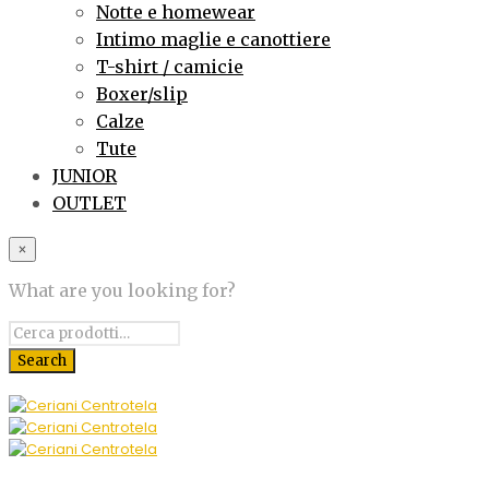
Notte e homewear
Intimo maglie e canottiere
T-shirt / camicie
Boxer/slip
Calze
Tute
JUNIOR
OUTLET
×
What are you looking for?