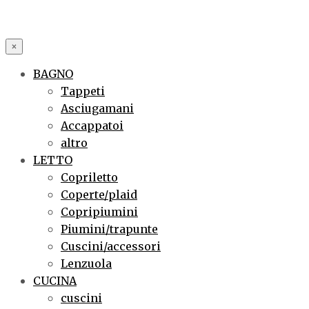
×
BAGNO
Tappeti
Asciugamani
Accappatoi
altro
LETTO
Copriletto
Coperte/plaid
Copripiumini
Piumini/trapunte
Cuscini/accessori
Lenzuola
CUCINA
cuscini