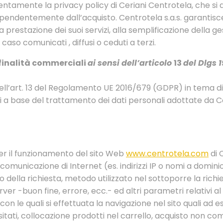
ntamente la privacy policy di Ceriani Centrotela, che si a
 indipendentemente dall’acquisto. Centrotela s.a.s. garantisc
 prestazione dei suoi servizi, alla semplificazione della gest
aso comunicati , diffusi o ceduti a terzi.
 finalità commerciali
ai sensi dell’articolo
13
del Dlgs 
 e dell’art. 13 del Regolamento UE 2016/679 (GDPR) in tema 
ipi a base del trattamento dei dati personali adottate da Cen
 per il funzionamento del sito Web
www.centrotela.com
di 
comunicazione di Internet (es. indirizzi IP o nomi a dominio de
o della richiesta, metodo utilizzato nel sottoporre la richie
rver -buon fine, errore, ecc.- ed altri parametri relativi 
con le quali si effettuata la navigazione nel sito quali ad e
itati, collocazione prodotti nel carrello, acquisto non com