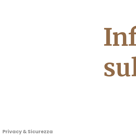
In
su
Privacy & Sicurezza