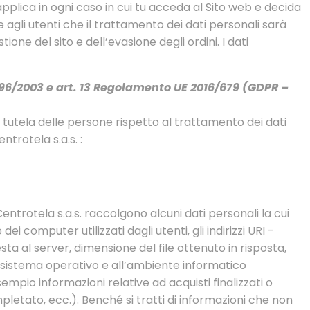
pplica in ogni caso in cui tu acceda al Sito web e decida
e agli utenti che il trattamento dei dati personali sarà
ione del sito e dell’evasione degli ordini. I dati
196/2003 e art. 13 Regolamento UE 2016/679 (GDPR –
di tutela delle persone rispetto al trattamento dei dati
trotela s.a.s. :
Centrotela s.a.s. raccolgono alcuni dati personali la cui
i computer utilizzati dagli utenti, gli indirizzi URI -
sta al server, dimensione del file ottenuto in risposta,
al sistema operativo e all’ambiente informatico
sempio informazioni relative ad acquisti finalizzati o
pletato, ecc.). Benché si tratti di informazioni che non