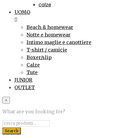
calze
UOMO
Beach & homewear
Notte e homewear
Intimo maglie e canottiere
T-shirt / camicie
Boxer/slip
Calze
Tute
JUNIOR
OUTLET
×
What are you looking for?