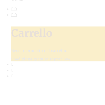
0
0
Carrello
Nessun prodotto nel carrello.
Spedizione gratuita sopra i 69€