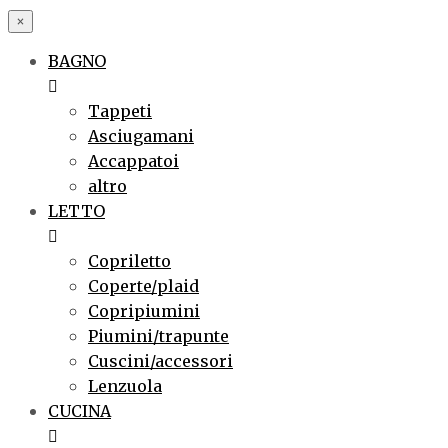
×
BAGNO
Tappeti
Asciugamani
Accappatoi
altro
LETTO
Copriletto
Coperte/plaid
Copripiumini
Piumini/trapunte
Cuscini/accessori
Lenzuola
CUCINA