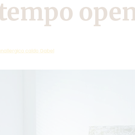
etempo ope
anallergico caldo Gabel