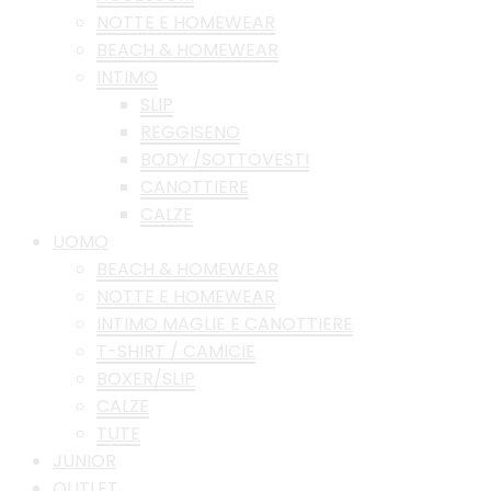
NOTTE E HOMEWEAR
BEACH & HOMEWEAR
INTIMO
SLIP
REGGISENO
BODY /SOTTOVESTI
CANOTTIERE
CALZE
UOMO
BEACH & HOMEWEAR
NOTTE E HOMEWEAR
INTIMO MAGLIE E CANOTTIERE
T-SHIRT / CAMICIE
BOXER/SLIP
CALZE
TUTE
JUNIOR
OUTLET