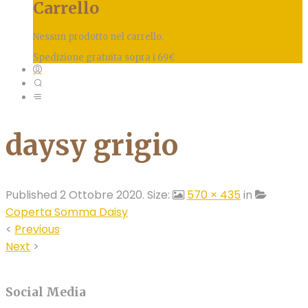
Carrello
Nessun prodotto nel carrello.
Spedizione gratuita sopra i 69€
daysy grigio
Published
2 Ottobre 2020
. Size:
570 × 435
in
Coperta Somma Daisy
<
Previous
Next
>
Social Media