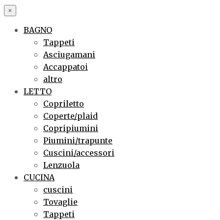
×
BAGNO
Tappeti
Asciugamani
Accappatoi
altro
LETTO
Copriletto
Coperte/plaid
Copripiumini
Piumini/trapunte
Cuscini/accessori
Lenzuola
CUCINA
cuscini
Tovaglie
Tappeti