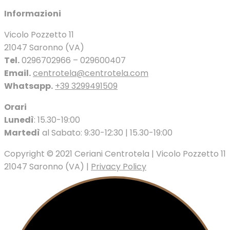
Informazioni
Vicolo Pozzetto 11
21047 Saronno (VA)
Tel.
0296702966 – 029600407
Email.
centrotela@centrotela.com
Whatsapp.
+39 3299491509
Orari
Lunedì
: 15.30-19:00
Martedì
al Sabato: 9:30-12:30 | 15.30-19:00
Copyright © 2021 Ceriani Centrotela | Vicolo Pozzetto 11
21047 Saronno (VA) |
Privacy Policy