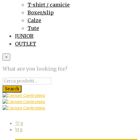
T-shirt / camicie
Boxer/slip
Calze
Tute
JUNIOR
OUTLET
×
What are you looking for?
0
0