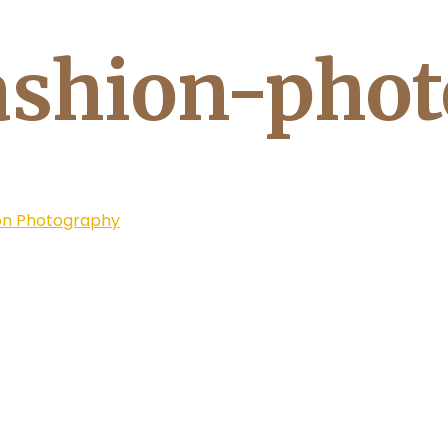
fashion-pho
on Photography