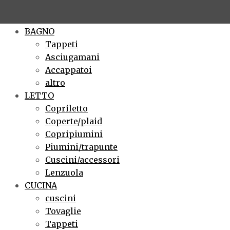
×
BAGNO
Tappeti
Asciugamani
Accappatoi
altro
LETTO
Copriletto
Coperte/plaid
Copripiumini
Piumini/trapunte
Cuscini/accessori
Lenzuola
CUCINA
cuscini
Tovaglie
Tappeti