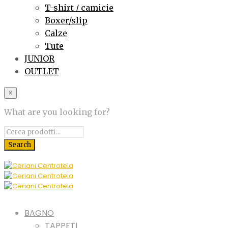
T-shirt / camicie
Boxer/slip
Calze
Tute
JUNIOR
OUTLET
×
What are you looking for?
BAGNO
TAPPETI