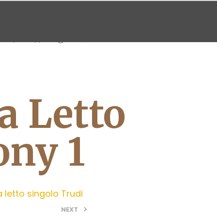
0
0
a Letto
ony 1
letto singolo Trudi
>
NEXT