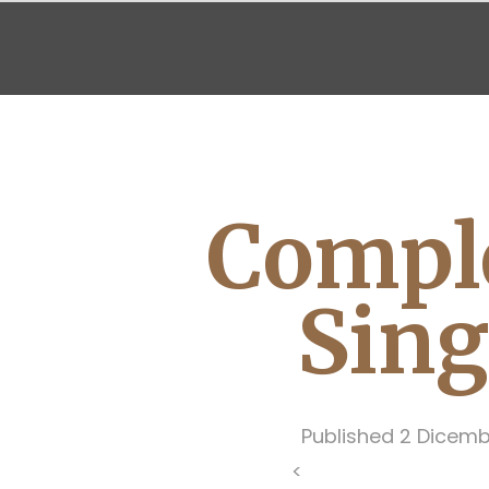
BAGNO
LETTO
Comple
Sing
Published
2 Dicemb
<