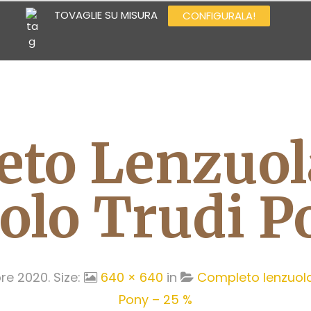
TOVAGLIE SU MISURA
CONFIGURALA!
CUCINA
DONNA
UOMO
JUNIOR
OUTLET
to Lenzuol
olo Trudi P
re 2020
. Size:
640 × 640
in
Completo lenzuola 
Pony – 25 %