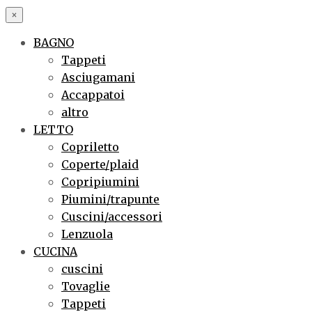
×
BAGNO
Tappeti
Asciugamani
Accappatoi
altro
LETTO
Copriletto
Coperte/plaid
Copripiumini
Piumini/trapunte
Cuscini/accessori
Lenzuola
CUCINA
cuscini
Tovaglie
Tappeti