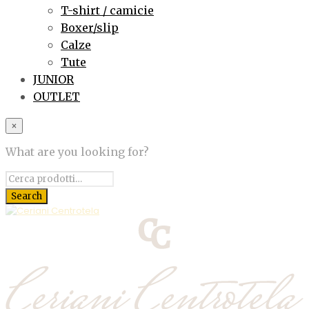
T-shirt / camicie
Boxer/slip
Calze
Tute
JUNIOR
OUTLET
×
What are you looking for?