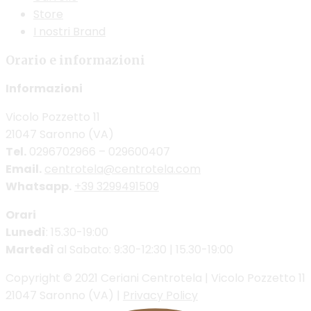
Store
I nostri Brand
Orario e informazioni
Informazioni
Vicolo Pozzetto 11
21047 Saronno (VA)
Tel.
0296702966 – 029600407
Email.
centrotela@centrotela.com
Whatsapp.
+39 3299491509
Orari
Lunedì
: 15.30-19:00
Martedì
al Sabato: 9:30-12:30 | 15.30-19:00
Copyright © 2021 Ceriani Centrotela | Vicolo Pozzetto 11
21047 Saronno (VA) |
Privacy Policy