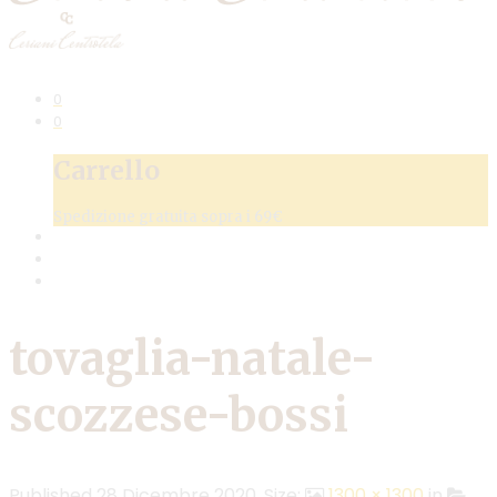
0
0
Carrello
Spedizione gratuita sopra i 69€
tovaglia-natale-
scozzese-bossi
Published
28 Dicembre 2020
. Size:
1300 × 1300
in