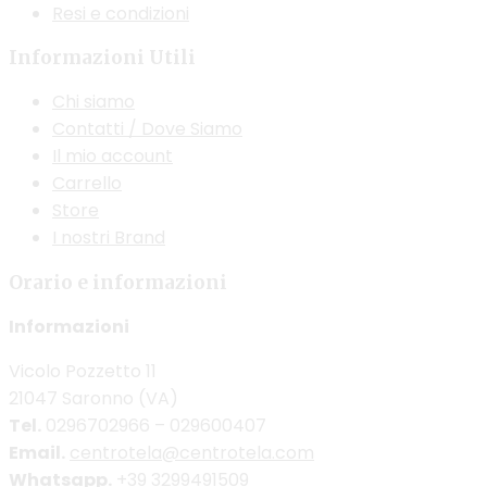
Resi e condizioni
Informazioni Utili
Chi siamo
Contatti / Dove Siamo
Il mio account
Carrello
Store
I nostri Brand
Orario e informazioni
Informazioni
Vicolo Pozzetto 11
21047 Saronno (VA)
Tel.
0296702966 – 029600407
Email.
centrotela@centrotela.com
Whatsapp.
+39 3299491509