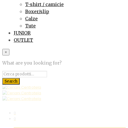
T-shirt / camicie
Boxer/slip
Calze
Tute
JUNIOR
OUTLET
×
What are you looking for?
0
0