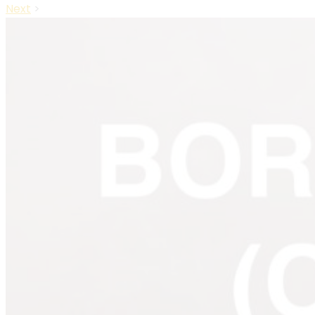
Next
>