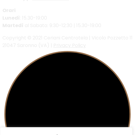
Orari
Lunedì
: 15.30-19:00
Martedì
al Sabato: 9:30-12:30 | 15.30-19:00
Copyright © 2021 Ceriani Centrotela | Vicolo Pozzetto 11
21047 Saronno (VA) |
Privacy Policy