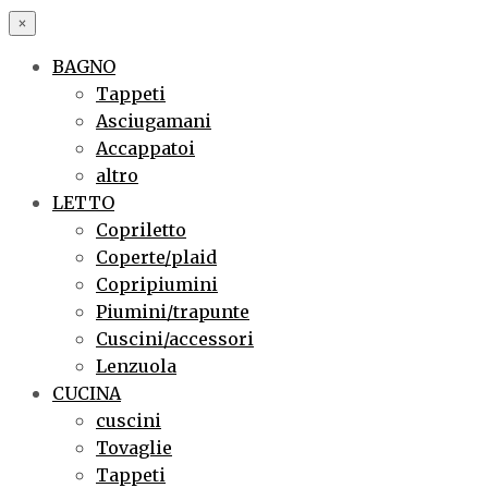
×
BAGNO
Tappeti
Asciugamani
Accappatoi
altro
LETTO
Copriletto
Coperte/plaid
Copripiumini
Piumini/trapunte
Cuscini/accessori
Lenzuola
CUCINA
cuscini
Tovaglie
Tappeti