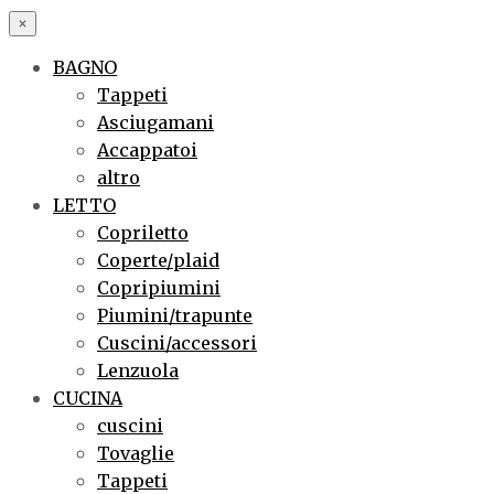
×
BAGNO
Tappeti
Asciugamani
Accappatoi
altro
LETTO
Copriletto
Coperte/plaid
Copripiumini
Piumini/trapunte
Cuscini/accessori
Lenzuola
CUCINA
cuscini
Tovaglie
Tappeti