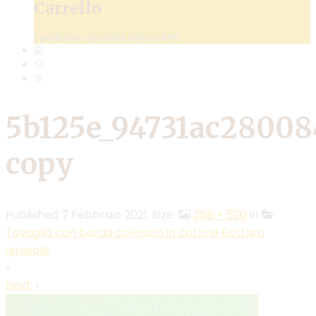
Carrello
Spedizione gratuita sopra i 69€
5b125e_94731ac2800
copy
Published
7 Febbraio 2021
. Size:
358 × 520
in
Tovaglia con bordo colorato in cotone Bottaro
girasole
<
Next
>