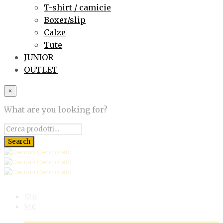
T-shirt / camicie
Boxer/slip
Calze
Tute
JUNIOR
OUTLET
×
What are you looking for?
0
0