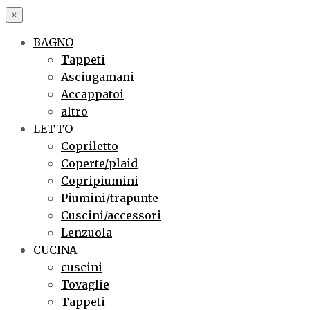
×
BAGNO
Tappeti
Asciugamani
Accappatoi
altro
LETTO
Copriletto
Coperte/plaid
Copripiumini
Piumini/trapunte
Cuscini/accessori
Lenzuola
CUCINA
cuscini
Tovaglie
Tappeti