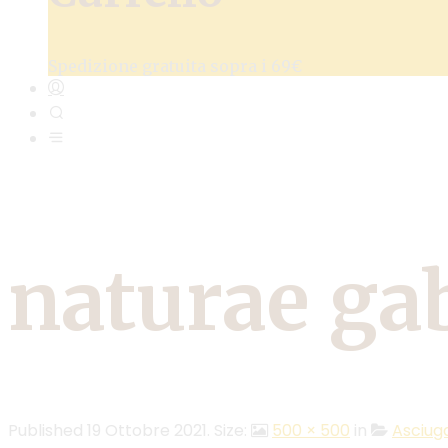
Spedizione gratuita sopra i 69€
naturae ga
Published
19 Ottobre 2021
. Size:
500 × 500
in
Asciug