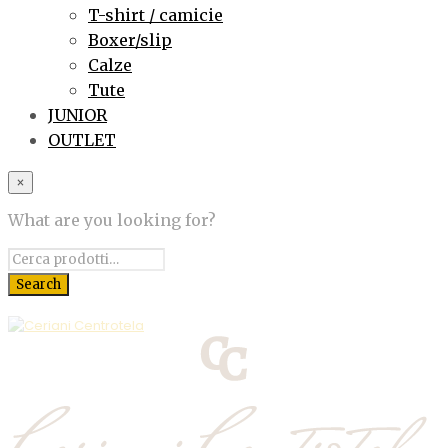
T-shirt / camicie
Boxer/slip
Calze
Tute
JUNIOR
OUTLET
×
What are you looking for?