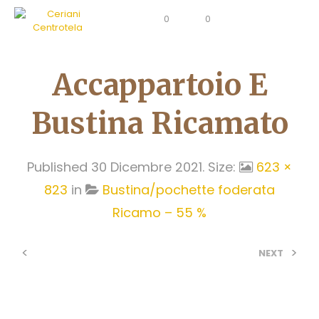
0
0
Accappartoio E
Bustina Ricamato
Published
30 Dicembre 2021
. Size:
623 ×
823
in
Bustina/pochette foderata
Ricamo – 55 %
<
>
NEXT