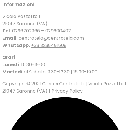
Informazioni
Vicolo Pozzetto 11
21047 Saronno (VA)
Tel.
0296702966 – 029600407
Email.
centrotela@centrotela.com
Whatsapp.
+39 3299491509
Orari
Lunedì
: 15.30-19:00
Martedì
al Sabato: 9:30-12:30 | 15.30-19:00
Copyright © 2021 Ceriani Centrotela | Vicolo Pozzetto 11
21047 Saronno (VA) |
Privacy Policy