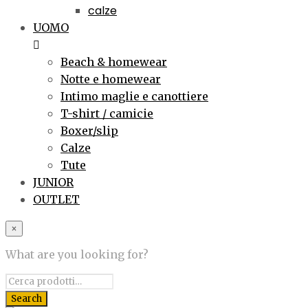
calze
UOMO
Beach & homewear
Notte e homewear
Intimo maglie e canottiere
T-shirt / camicie
Boxer/slip
Calze
Tute
JUNIOR
OUTLET
×
What are you looking for?