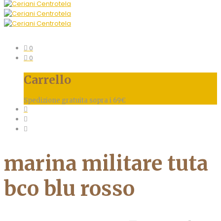
0
0
Carrello
Spedizione gratuita sopra i 69€
marina militare tuta
bco blu rosso