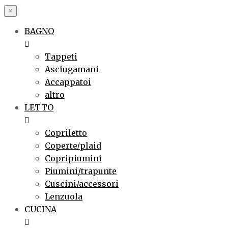
×
BAGNO
Tappeti
Asciugamani
Accappatoi
altro
LETTO
Copriletto
Coperte/plaid
Copripiumini
Piumini/trapunte
Cuscini/accessori
Lenzuola
CUCINA