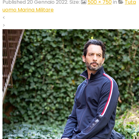
Published
20 Gennaio 2022
. Size:
500 × 750
in
Tuta
uomo Marina Militare
<
>