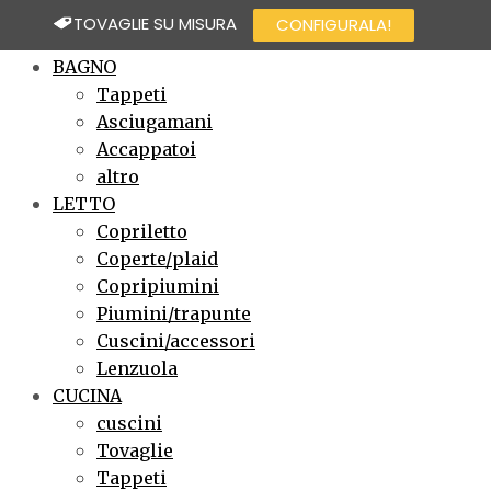
TOVAGLIE SU MISURA
CONFIGURALA!
×
BAGNO
Tappeti
Asciugamani
Accappatoi
altro
LETTO
Copriletto
Coperte/plaid
Copripiumini
Piumini/trapunte
Cuscini/accessori
Lenzuola
CUCINA
cuscini
Tovaglie
Tappeti