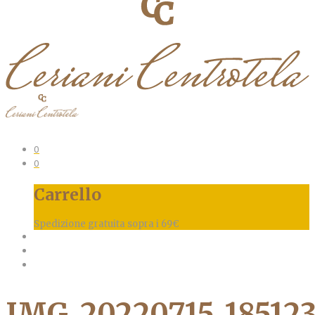
0
0
Carrello
Spedizione gratuita sopra i 69€
IMG_20220715_18512