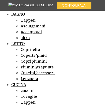
TOVAGLIE SU MISURA
CONFIGURALA!
×
BAGNO
Tappeti
Asciugamani
Accappatoi
altro
LETTO
Copriletto
Coperte/plaid
Copripiumini
Piumini/trapunte
Cuscini/accessori
Lenzuola
CUCINA
cuscini
Tovaglie
Tappeti