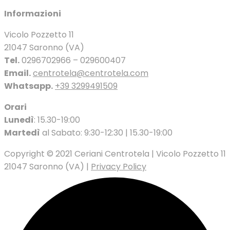
Informazioni
Vicolo Pozzetto 11
21047 Saronno (VA)
Tel.
0296702966 – 029600407
Email.
centrotela@centrotela.com
Whatsapp.
+39 3299491509
Orari
Lunedì
: 15.30-19:00
Martedì
al Sabato: 9:30-12:30 | 15.30-19:00
Copyright © 2021 Ceriani Centrotela | Vicolo Pozzetto 11
21047 Saronno (VA) |
Privacy Policy