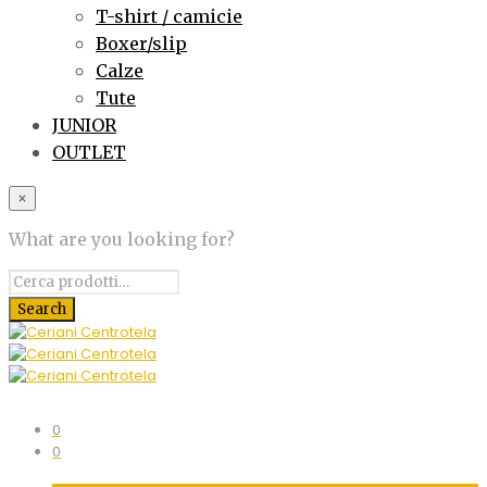
T-shirt / camicie
Boxer/slip
Calze
Tute
JUNIOR
OUTLET
×
What are you looking for?
0
0