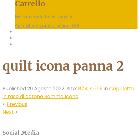
Carrello
Nessun prodotto nel carrello.
Spedizione gratuita sopra i 69€
quilt icona panna 2
Published
29 Agosto 2022
. Size:
874 × 669
in
Copriletto
in raso di cotone Somma Icona
<
Previous
Next
>
Social Media