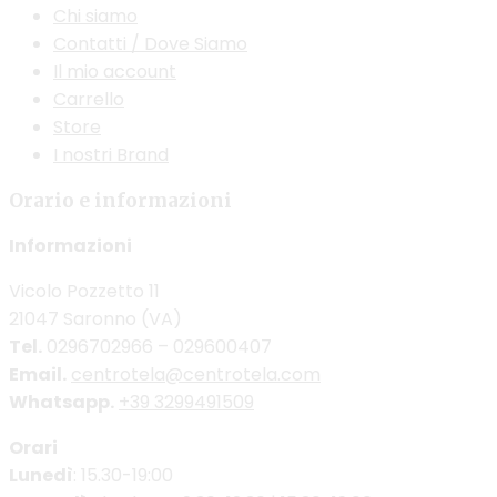
Chi siamo
Contatti / Dove Siamo
Il mio account
Carrello
Store
I nostri Brand
Orario e informazioni
Informazioni
Vicolo Pozzetto 11
21047 Saronno (VA)
Tel.
0296702966 – 029600407
Email.
centrotela@centrotela.com
Whatsapp.
+39 3299491509
Orari
Lunedì
: 15.30-19:00