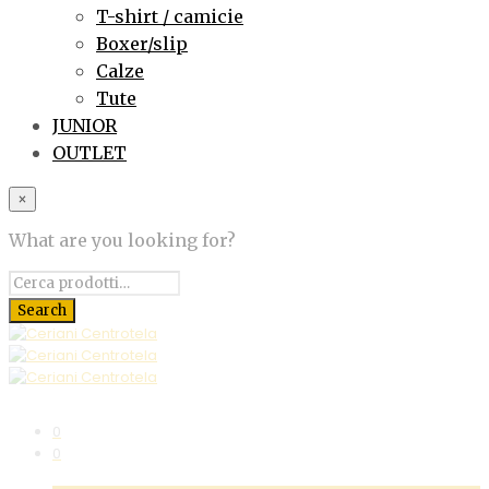
T-shirt / camicie
Boxer/slip
Calze
Tute
JUNIOR
OUTLET
×
What are you looking for?
0
0