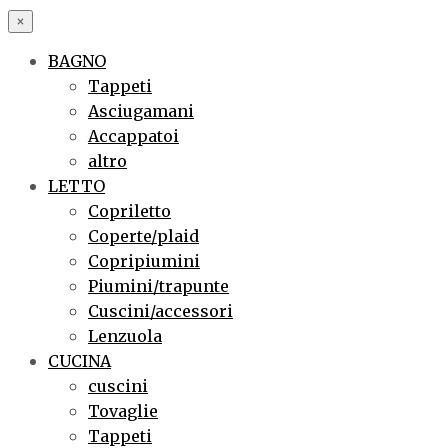
×
BAGNO
Tappeti
Asciugamani
Accappatoi
altro
LETTO
Copriletto
Coperte/plaid
Copripiumini
Piumini/trapunte
Cuscini/accessori
Lenzuola
CUCINA
cuscini
Tovaglie
Tappeti