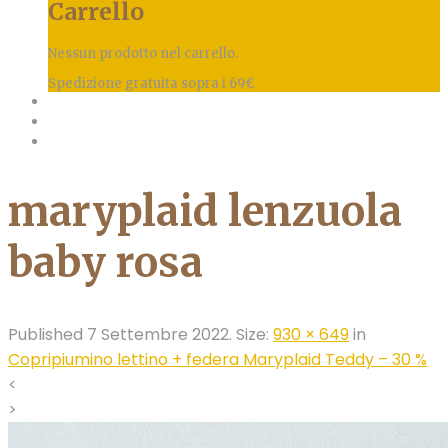
Carrello
Nessun prodotto nel carrello.
Spedizione gratuita sopra i 69€
maryplaid lenzuola
baby rosa
Published
7 Settembre 2022
. Size:
930 × 649
in
Copripiumino lettino + federa Maryplaid Teddy – 30 %
<
>