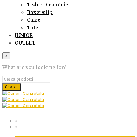
T-shirt / camicie
Boxer/slip
Calze
Tute
JUNIOR
OUTLET
×
What are you looking for?
0
0