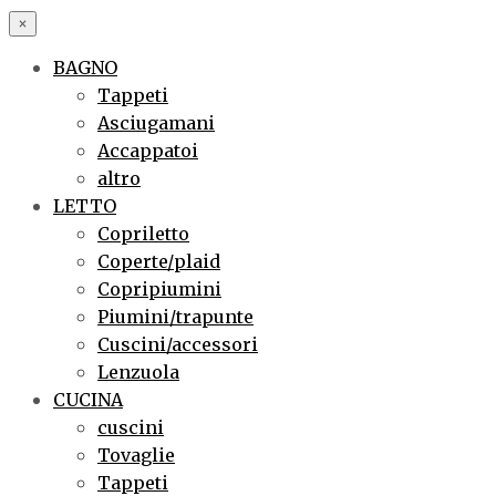
×
BAGNO
Tappeti
Asciugamani
Accappatoi
altro
LETTO
Copriletto
Coperte/plaid
Copripiumini
Piumini/trapunte
Cuscini/accessori
Lenzuola
CUCINA
cuscini
Tovaglie
Tappeti