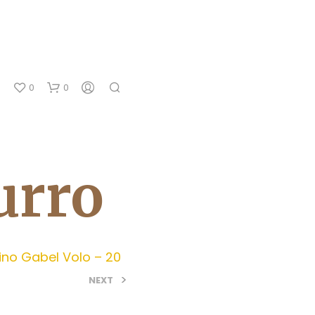
0
0
urro
ino Gabel Volo – 20
N
E
>
NEXT
S
S
U