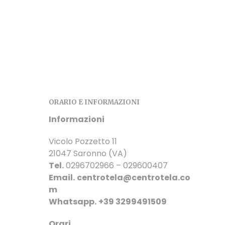
N
P
R
O
D
O
T
T
O
N
E
ORARIO E INFORMAZIONI
L
Informazioni
C
A
R
Vicolo Pozzetto 11
R
21047 Saronno (VA)
E
Tel.
0296702966 – 029600407
L
Email.
centrotela@centrotela.co
L
O
m
.
Whatsapp.
+39 3299491509
Orari