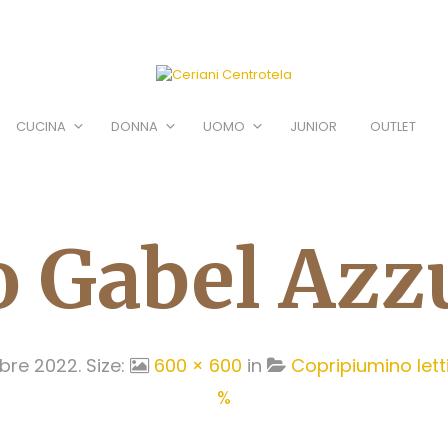
CUCINA
DONNA
UOMO
JUNIOR
OUTLET
o Gabel Azz
bre 2022
. Size:
600 × 600
in
Copripiumino lett
%