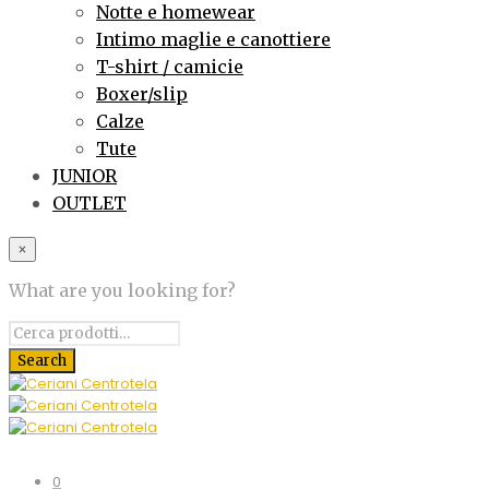
Notte e homewear
Intimo maglie e canottiere
T-shirt / camicie
Boxer/slip
Calze
Tute
JUNIOR
OUTLET
×
What are you looking for?
0