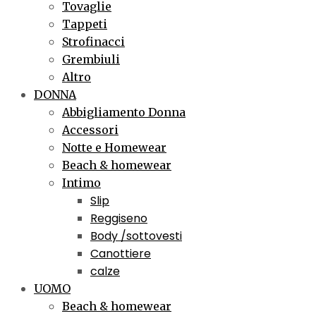
Tovaglie
Tappeti
Strofinacci
Grembiuli
Altro
DONNA
Abbigliamento Donna
Accessori
Notte e Homewear
Beach & homewear
Intimo
Slip
Reggiseno
Body /sottovesti
Canottiere
calze
UOMO
Beach & homewear