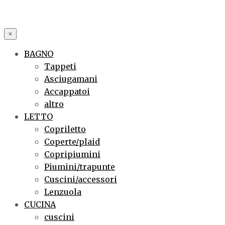
×
BAGNO
Tappeti
Asciugamani
Accappatoi
altro
LETTO
Copriletto
Coperte/plaid
Copripiumini
Piumini/trapunte
Cuscini/accessori
Lenzuola
CUCINA
cuscini