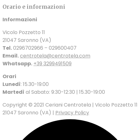
Orario e informazioni
Informazioni
Vicolo Pozzetto 11
21047 Saronno (VA)
Tel.
0296702966 – 029600407
Email.
centrotela@centrotela.com
Whatsapp.
+39 3299491509
Orari
Lunedì
: 15.30-19:00
Martedì
al Sabato: 9:30-12:30 | 15.30-19:00
Copyright © 2021 Ceriani Centrotela | Vicolo Pozzetto 11
21047 Saronno (VA) |
Privacy Policy