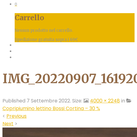
0
Carrello
Nessun prodotto nel carrello.
Spedizione gratuita sopra i 69€
IMG_20220907_16192
Published
7 Settembre 2022
. Size:
4000 × 2248
in
Copripiumino lettino Bossi Cortina – 30 %
<
Previous
Next
>