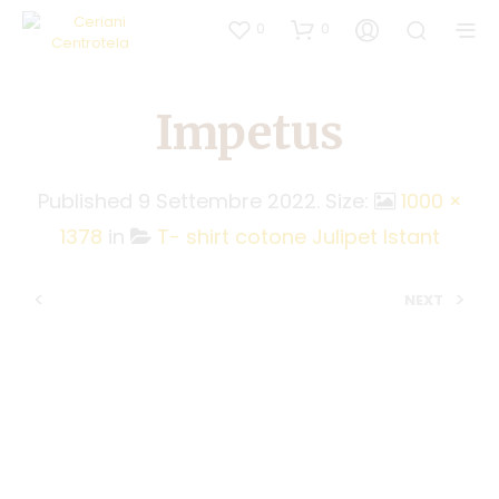
0
0
Impetus
Published
9 Settembre 2022
. Size:
1000 ×
1378
in
T- shirt cotone Julipet Istant
<
>
NEXT