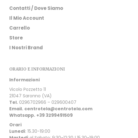
Contatti / Dove Siamo
Il Mio Account
Carrello
Store
I Nostri Brand
ORARIO E INFORMAZIONI
Informazioni
Vicolo Pozzetto 11
21047 Saronno (VA)
Tel.
0296702966 – 029600407
Email.
centrotela@centrotela.com
Whatsapp.
+39 3299491509
Orari
Lunedì
: 15.30-19:00
Martedì
al Sabato: 9:30-12:30 | 15.30-19:00