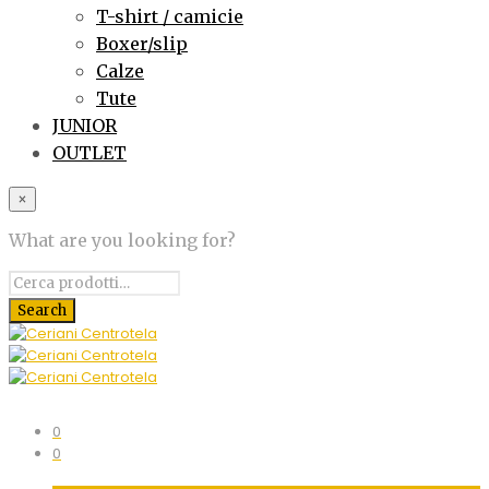
T-shirt / camicie
Boxer/slip
Calze
Tute
JUNIOR
OUTLET
×
What are you looking for?
0
0