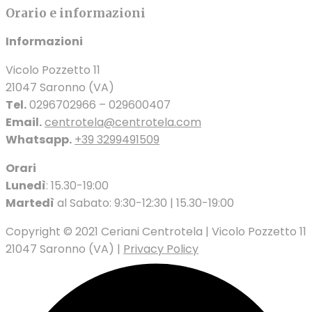
Orario e informazioni
Informazioni
Vicolo Pozzetto 11
21047 Saronno (VA)
Tel.
0296702966 – 029600407
Email.
centrotela@centrotela.com
Whatsapp.
+39 3299491509
Orari
Lunedì
: 15.30-19:00
Martedì
al Sabato: 9:30-12:30 | 15.30-19:00
Copyright © 2021 Ceriani Centrotela | Vicolo Pozzetto 11
21047 Saronno (VA) |
Privacy Policy