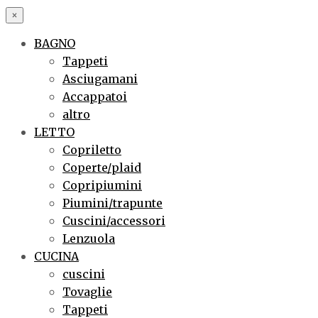
×
BAGNO
Tappeti
Asciugamani
Accappatoi
altro
LETTO
Copriletto
Coperte/plaid
Copripiumini
Piumini/trapunte
Cuscini/accessori
Lenzuola
CUCINA
cuscini
Tovaglie
Tappeti