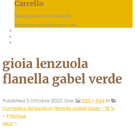
Carrello
Nessun prodotto nel carrello.
Spedizione gratuita sopra i 69€
gioia lenzuola
flanella gabel verde
Published
3 Ottobre 2022
. Size:
820 × 634
in
Completo lenzuola in flanella Gabel Gioia – 18 %
<
Previous
Next
>