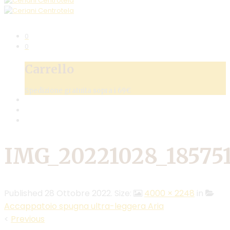
0
0
Carrello
Spedizione gratuita sopra i 69€
IMG_20221028_18575
Published
28 Ottobre 2022
. Size:
4000 × 2248
in
Accappatoio spugna ultra-leggera Aria
<
Previous