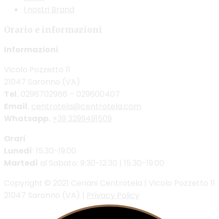
I nostri Brand
Orario e informazioni
Informazioni
Vicolo Pozzetto 11
21047 Saronno (VA)
Tel.
0296702966 – 029600407
Email.
centrotela@centrotela.com
Whatsapp.
+39 3299491509
Orari
Lunedì
: 15.30-19:00
Martedì
al Sabato: 9:30-12:30 | 15.30-19:00
Copyright © 2021 Ceriani Centrotela | Vicolo Pozzetto 11
21047 Saronno (VA) |
Privacy Policy