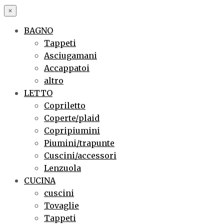
×
BAGNO
Tappeti
Asciugamani
Accappatoi
altro
LETTO
Copriletto
Coperte/plaid
Copripiumini
Piumini/trapunte
Cuscini/accessori
Lenzuola
CUCINA
cuscini
Tovaglie
Tappeti