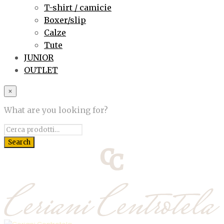
T-shirt / camicie
Boxer/slip
Calze
Tute
JUNIOR
OUTLET
×
What are you looking for?