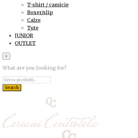
T-shirt / camicie
Boxer/slip
Calze
Tute
JUNIOR
OUTLET
×
What are you looking for?