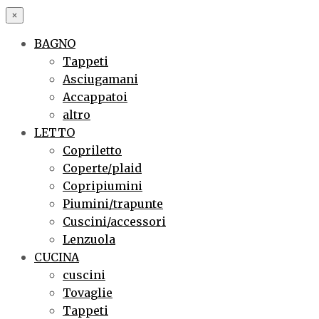
×
BAGNO
Tappeti
Asciugamani
Accappatoi
altro
LETTO
Copriletto
Coperte/plaid
Copripiumini
Piumini/trapunte
Cuscini/accessori
Lenzuola
CUCINA
cuscini
Tovaglie
Tappeti