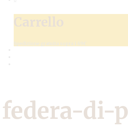
Carrello
Spedizione gratuita sopra i 69€
federa-di-p