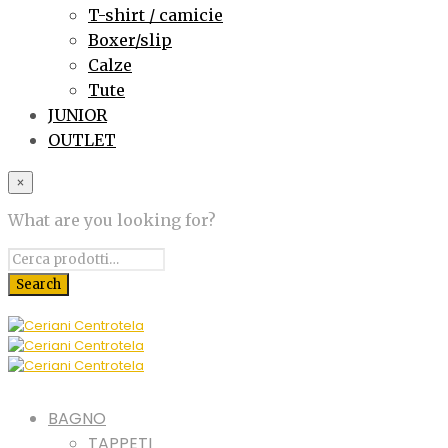
T-shirt / camicie
Boxer/slip
Calze
Tute
JUNIOR
OUTLET
×
What are you looking for?
BAGNO
TAPPETI