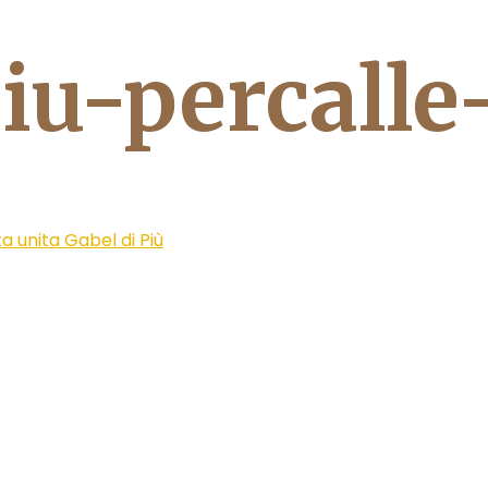
iu-percalle
a unita Gabel di Più