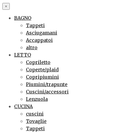
×
BAGNO
Tappeti
Asciugamani
Accappatoi
altro
LETTO
Copriletto
Coperte/plaid
Copripiumini
Piumini/trapunte
Cuscini/accessori
Lenzuola
CUCINA
cuscini
Tovaglie
Tappeti