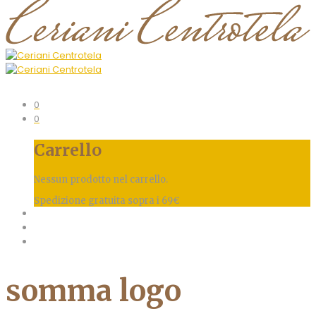
0
0
Carrello
Nessun prodotto nel carrello.
Spedizione gratuita sopra i 69€
somma logo