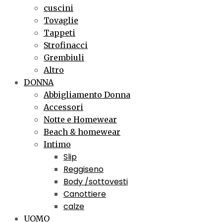
cuscini
Tovaglie
Tappeti
Strofinacci
Grembiuli
Altro
DONNA
Abbigliamento Donna
Accessori
Notte e Homewear
Beach & homewear
Intimo
Slip
Reggiseno
Body /sottovesti
Canottiere
calze
UOMO