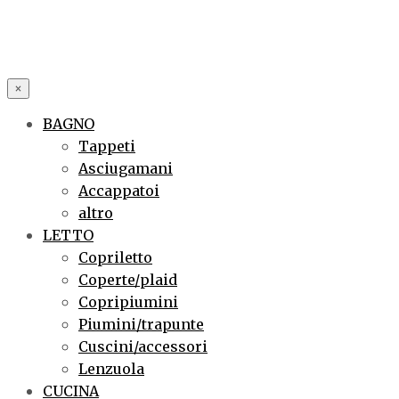
×
BAGNO
Tappeti
Asciugamani
Accappatoi
altro
LETTO
Copriletto
Coperte/plaid
Copripiumini
Piumini/trapunte
Cuscini/accessori
Lenzuola
CUCINA