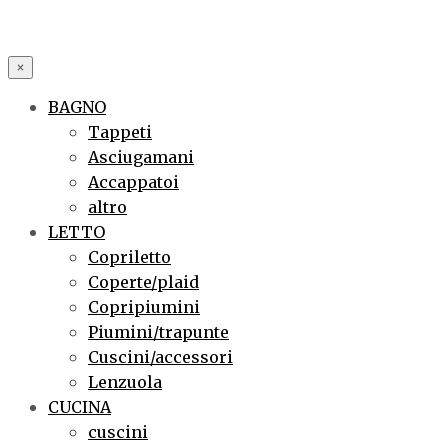
×
BAGNO
Tappeti
Asciugamani
Accappatoi
altro
LETTO
Copriletto
Coperte/plaid
Copripiumini
Piumini/trapunte
Cuscini/accessori
Lenzuola
CUCINA
cuscini