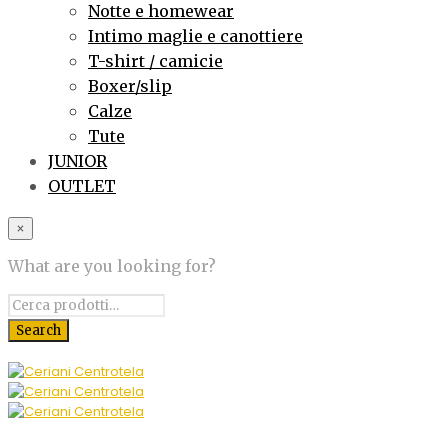
Notte e homewear
Intimo maglie e canottiere
T-shirt / camicie
Boxer/slip
Calze
Tute
JUNIOR
OUTLET
×
What are you looking for?