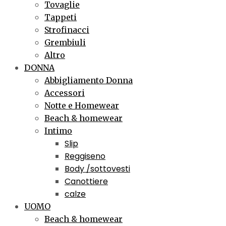
Tovaglie
Tappeti
Strofinacci
Grembiuli
Altro
DONNA
Abbigliamento Donna
Accessori
Notte e Homewear
Beach & homewear
Intimo
Slip
Reggiseno
Body /sottovesti
Canottiere
calze
UOMO
Beach & homewear