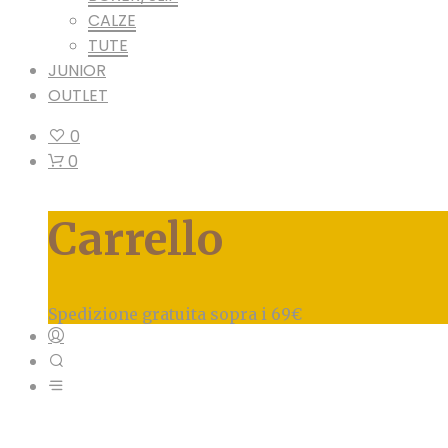
CALZE
TUTE
JUNIOR
OUTLET
0
0
Carrello
Spedizione gratuita sopra i 69€