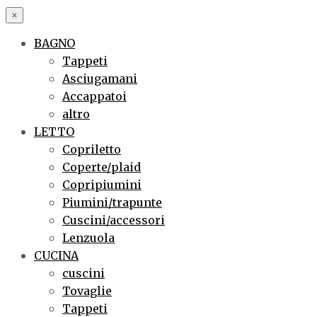
×
BAGNO
Tappeti
Asciugamani
Accappatoi
altro
LETTO
Copriletto
Coperte/plaid
Copripiumini
Piumini/trapunte
Cuscini/accessori
Lenzuola
CUCINA
cuscini
Tovaglie
Tappeti