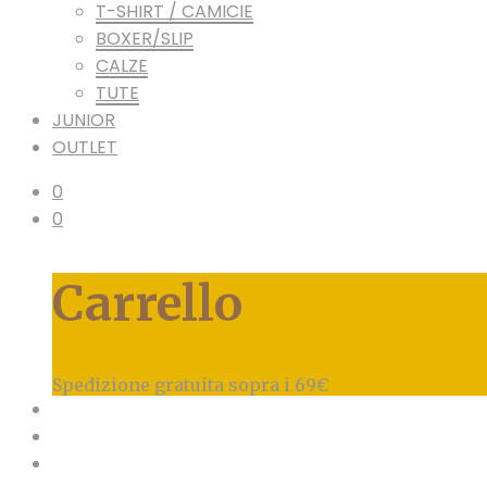
T-SHIRT / CAMICIE
BOXER/SLIP
CALZE
TUTE
JUNIOR
OUTLET
0
0
Carrello
Spedizione gratuita sopra i 69€