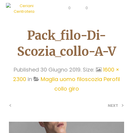
0
0
Pack_filo-Di-
Scozia_collo-A-V
Published
30 Giugno 2019
. Size:
1600 ×
2300
in
Maglia uomo filoscozia Perofil
collo giro
<
>
NEXT