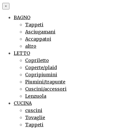
×
BAGNO
Tappeti
Asciugamani
Accappatoi
altro
LETTO
Copriletto
Coperte/plaid
Copripiumini
Piumini/trapunte
Cuscini/accessori
Lenzuola
CUCINA
cuscini
Tovaglie
Tappeti