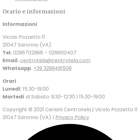
Orario e informazioni
Informazioni
Vicolo Pozzetto 11
21047 Saronno (VA)
Tel.
0296702966 – 029600407
Email.
centrotela@centrotela.com
Whatsapp.
+39 3299491509
Orari
Lunedì
: 15.30-19:00
Martedì
al Sabato: 9:30-12:30 | 15.30-19:00
Copyright © 2021 Ceriani Centrotela | Vicolo Pozzetto 11
21047 Saronno (VA) |
Privacy Policy