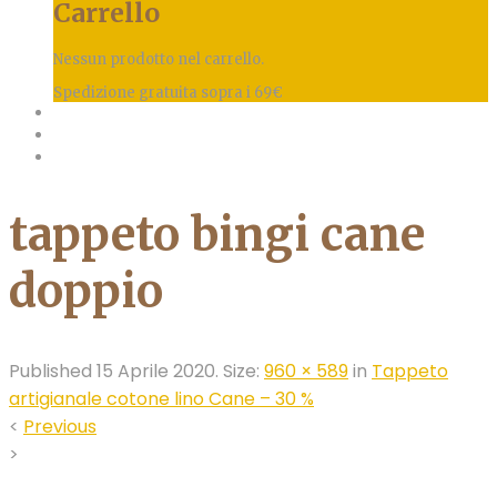
Carrello
Nessun prodotto nel carrello.
Spedizione gratuita sopra i 69€
tappeto bingi cane
doppio
Published
15 Aprile 2020
. Size:
960 × 589
in
Tappeto
artigianale cotone lino Cane – 30 %
<
Previous
>