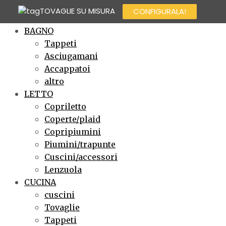
TOVAGLIE SU MISURA
CONFIGURALA!
×
BAGNO
Tappeti
Asciugamani
Accappatoi
altro
LETTO
Copriletto
Coperte/plaid
Copripiumini
Piumini/trapunte
Cuscini/accessori
Lenzuola
CUCINA
cuscini
Tovaglie
Tappeti