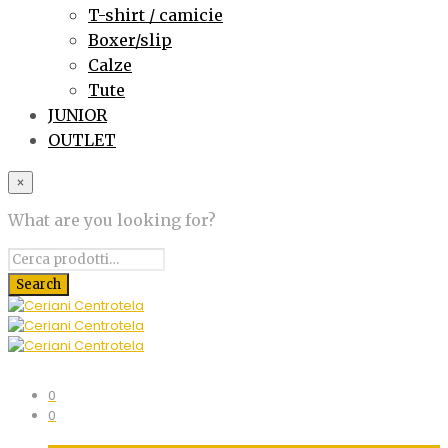
T-shirt / camicie
Boxer/slip
Calze
Tute
JUNIOR
OUTLET
×
What are you looking for?
0
0