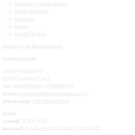
Contatti / Dove Siamo
Il mio account
Carrello
Store
I nostri Brand
Orario e informazioni
Informazioni
Vicolo Pozzetto 11
21047 Saronno (VA)
Tel.
0296702966 – 029600407
Email.
centrotela@centrotela.com
Whatsapp.
+39 3299491509
Orari
Lunedì
: 15.30-19:00
Martedì
al Sabato: 9:30-12:30 | 15.30-19:00