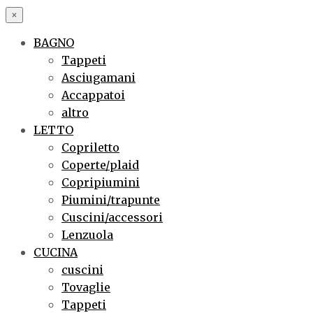
×
BAGNO
Tappeti
Asciugamani
Accappatoi
altro
LETTO
Copriletto
Coperte/plaid
Copripiumini
Piumini/trapunte
Cuscini/accessori
Lenzuola
CUCINA
cuscini
Tovaglie
Tappeti