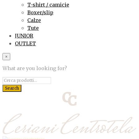
T-shirt / camicie
Boxer/slip
Calze
Tute
JUNIOR
OUTLET
×
What are you looking for?