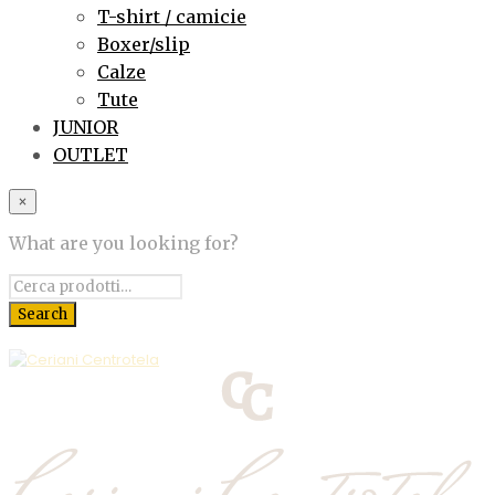
T-shirt / camicie
Boxer/slip
Calze
Tute
JUNIOR
OUTLET
×
What are you looking for?