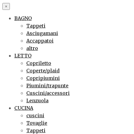
×
BAGNO
Tappeti
Asciugamani
Accappatoi
altro
LETTO
Copriletto
Coperte/plaid
Copripiumini
Piumini/trapunte
Cuscini/accessori
Lenzuola
CUCINA
cuscini
Tovaglie
Tappeti