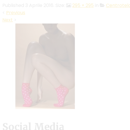
Published
3 Aprile 2016
. Size:
295 × 295
in
Centrotela
<
Previous
Next
>
Social Media