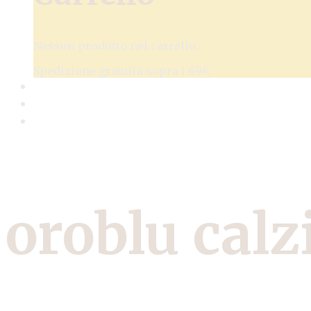
Nessun prodotto nel carrello.
Spedizione gratuita sopra i 69€
oroblu calz