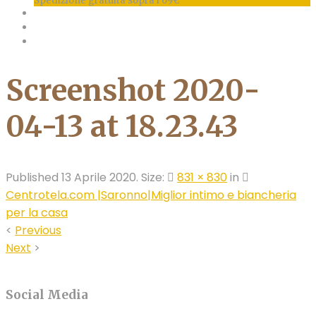
Spedizione gratuita sopra i 69€
Screenshot 2020-
04-13 at 18.23.43
Published
13 Aprile 2020
. Size:
831 × 830
in
Centrotela.com |Saronno|Miglior intimo e biancheria
per la casa
<
Previous
Next
>
Social Media