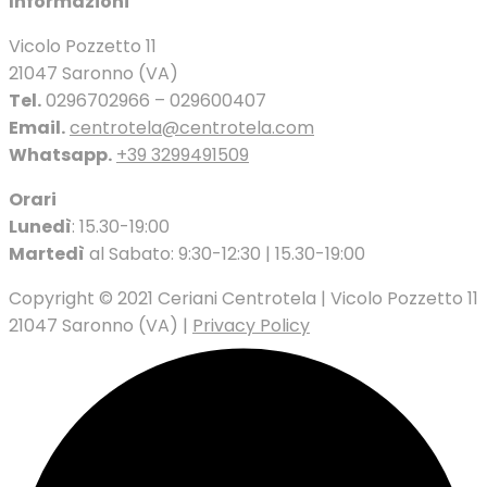
Informazioni
Vicolo Pozzetto 11
21047 Saronno (VA)
Tel.
0296702966 – 029600407
Email.
centrotela@centrotela.com
Whatsapp.
+39 3299491509
Orari
Lunedì
: 15.30-19:00
Martedì
al Sabato: 9:30-12:30 | 15.30-19:00
Copyright © 2021 Ceriani Centrotela | Vicolo Pozzetto 11
21047 Saronno (VA) |
Privacy Policy