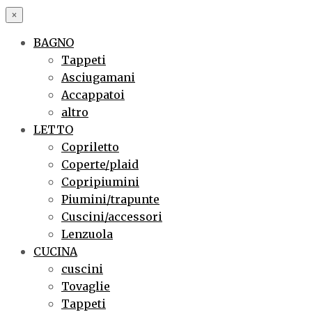
×
BAGNO
Tappeti
Asciugamani
Accappatoi
altro
LETTO
Copriletto
Coperte/plaid
Copripiumini
Piumini/trapunte
Cuscini/accessori
Lenzuola
CUCINA
cuscini
Tovaglie
Tappeti