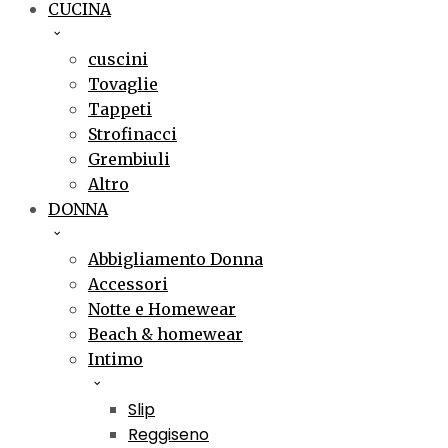
CUCINA
cuscini
Tovaglie
Tappeti
Strofinacci
Grembiuli
Altro
DONNA
Abbigliamento Donna
Accessori
Notte e Homewear
Beach & homewear
Intimo
Slip
Reggiseno