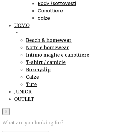
Body /sottovesti
Canottiere
calze
UOMO
Beach & homewear
Notte e homewear
Intimo maglie e canottiere
T-shirt / camicie
Boxer/slip
Calze
Tute
JUNIOR
OUTLET
×
What are you looking for?