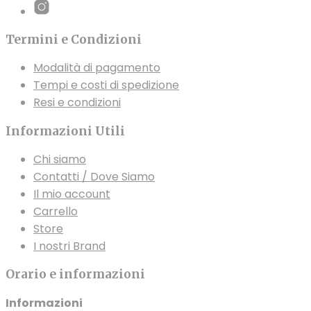
possono
essere
Termini e Condizioni
scelte
nella
Modalità di pagamento
pagina
Tempi e costi di spedizione
del
Resi e condizioni
prodotto
Informazioni Utili
Chi siamo
Contatti / Dove Siamo
Il mio account
Carrello
Store
I nostri Brand
Orario e informazioni
Informazioni