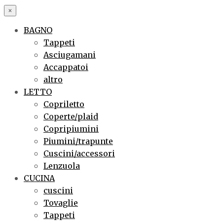
×
BAGNO
Tappeti
Asciugamani
Accappatoi
altro
LETTO
Copriletto
Coperte/plaid
Copripiumini
Piumini/trapunte
Cuscini/accessori
Lenzuola
CUCINA
cuscini
Tovaglie
Tappeti