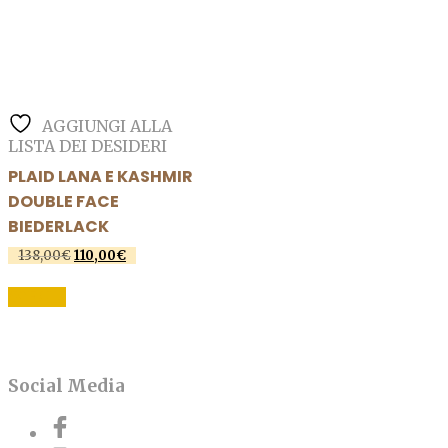
AGGIUNGI ALLA
LISTA DEI DESIDERI
PLAID LANA E KASHMIR
DOUBLE FACE
BIEDERLACK
Il
Il
138,00
€
110,00
€
prezzo
prezzo
Questo
originale
attuale
SCEGLI
prodotto
era:
è:
138,00€.
110,00€.
ha
più
varianti.
Social Media
Le
opzioni