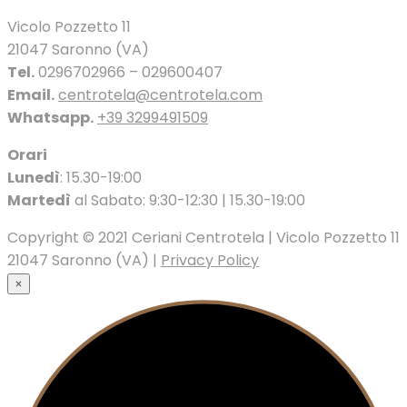
Vicolo Pozzetto 11
21047 Saronno (VA)
Tel.
0296702966 – 029600407
Email.
centrotela@centrotela.com
Whatsapp.
+39 3299491509
Orari
Lunedì
: 15.30-19:00
Martedì
al Sabato: 9:30-12:30 | 15.30-19:00
Copyright © 2021 Ceriani Centrotela | Vicolo Pozzetto 11
21047 Saronno (VA) |
Privacy Policy
×