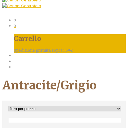
0
0
Carrello
Spedizione gratuita sopra i 69€
Antracite/grigio