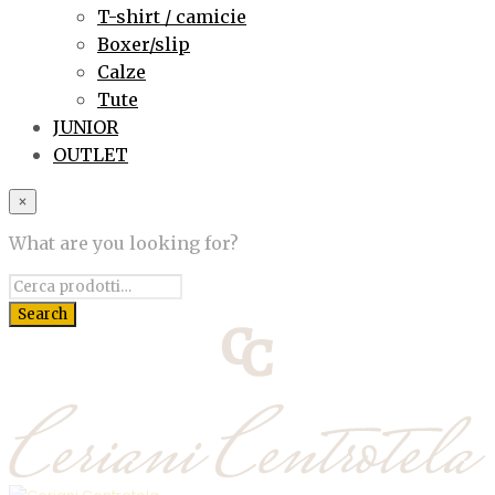
T-shirt / camicie
Boxer/slip
Calze
Tute
JUNIOR
OUTLET
×
What are you looking for?