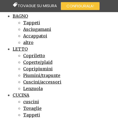
TOVAGLIE SU MISURA
CONFIGURALA!
×
BAGNO
Tappeti
Asciugamani
Accappatoi
altro
LETTO
Copriletto
Coperte/plaid
Copripiumini
Piumini/trapunte
Cuscini/accessori
Lenzuola
CUCINA
cuscini
Tovaglie
Tappeti