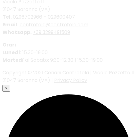
Vicolo Pozzetto 11
21047 Saronno (VA)
Tel.
0296702966 – 029600407
Email.
centrotela@centrotela.com
Whatsapp.
+39 3299491509
Orari
Lunedì
: 15.30-19:00
Martedì
al Sabato: 9:30-12:30 | 15.30-19:00
Copyright © 2021 Ceriani Centrotela | Vicolo Pozzetto 11
21047 Saronno (VA) |
Privacy Policy
×