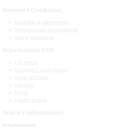
possono
essere
Termini e Condizioni
scelte
Modalità di pagamento
nella
Tempi e costi di spedizione
pagina
Resi e condizioni
del
prodotto
Informazioni Utili
Chi siamo
Contatti / Dove Siamo
Il mio account
Carrello
Store
I nostri Brand
Orario e informazioni
Informazioni