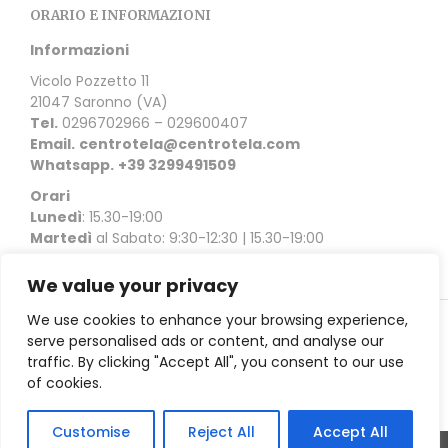
ORARIO E INFORMAZIONI
Informazioni
Vicolo Pozzetto 11
21047 Saronno (VA)
Tel.
0296702966 – 029600407
Email.
centrotela@centrotela.com
Whatsapp.
+39 3299491509
Orari
Lunedì
: 15.30-19:00
Martedì
al Sabato: 9:30-12:30 | 15.30-19:00
We value your privacy
We use cookies to enhance your browsing experience,
serve personalised ads or content, and analyse our
Copyright © 2021 Ceriani Centrotela | Vicolo Pozzetto 11
traffic. By clicking "Accept All", you consent to our use
21047 Saronno (VA) |
Privacy Policy
of cookies.
Customise
Reject All
Accept All
TOVAGLIE SU MISURA