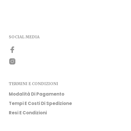
Questo prodotto ha più varianti. Le opzioni
possono essere scelte nella pagina del prodotto
SOCIAL MEDIA
TERMINI E CONDIZIONI
Modalità Di Pagamento
Tempi E Costi Di Spedizione
Resi E Condizioni