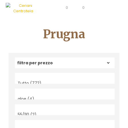
0
0
Prugna