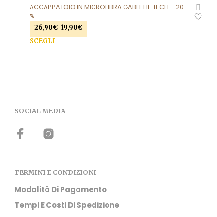
ACCAPPATOIO IN MICROFIBRA GABEL HI-TECH – 20
%
Il
Il
26,90
€
19,90
€
prezzo
prezzo
Que
SCEGLI
originale
attuale
prod
era:
è:
ha
26,90€.
19,90€.
più
varia
Le
opzi
SOCIAL MEDIA
pos
esse
scel
nell
pag
del
prod
TERMINI E CONDIZIONI
Modalità Di Pagamento
Tempi E Costi Di Spedizione