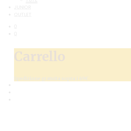
JUNIOR
OUTLET
0
0
Carrello
Spedizione gratuita sopra i 69€