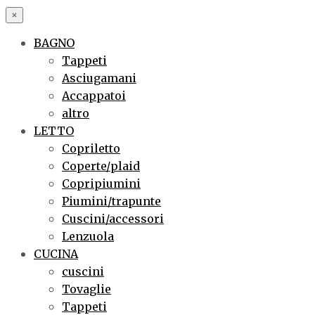
×
BAGNO
Tappeti
Asciugamani
Accappatoi
altro
LETTO
Copriletto
Coperte/plaid
Copripiumini
Piumini/trapunte
Cuscini/accessori
Lenzuola
CUCINA
cuscini
Tovaglie
Tappeti