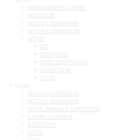
ABBIGLIAMENTO DONNA
ACCESSORI
NOTTE E HOMEWEAR
BEACH & HOMEWEAR
INTIMO
SLIP
REGGISENO
BODY /SOTTOVESTI
CANOTTIERE
CALZE
UOMO
BEACH & HOMEWEAR
NOTTE E HOMEWEAR
INTIMO MAGLIE E CANOTTIERE
T-SHIRT / CAMICIE
BOXER/SLIP
CALZE
TUTE