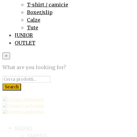
T-shirt / camicie
Boxer/slip
Calze
Tute
JUNIOR
OUTLET
×
What are you looking for?
BAGNO
TAPPETI