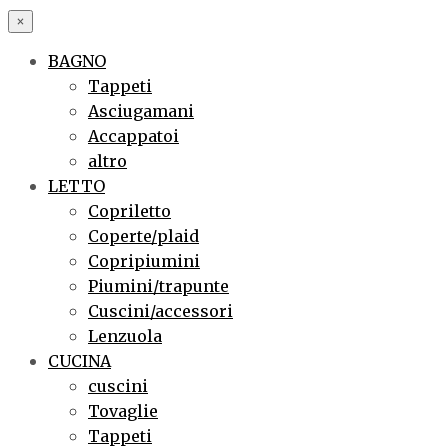
×
BAGNO
Tappeti
Asciugamani
Accappatoi
altro
LETTO
Copriletto
Coperte/plaid
Copripiumini
Piumini/trapunte
Cuscini/accessori
Lenzuola
CUCINA
cuscini
Tovaglie
Tappeti