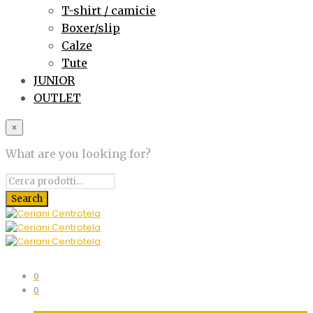
T-shirt / camicie
Boxer/slip
Calze
Tute
JUNIOR
OUTLET
×
What are you looking for?
0
0