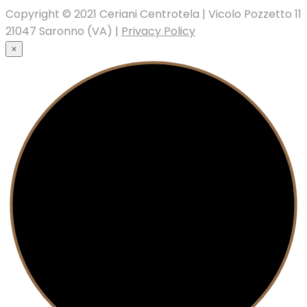
Copyright © 2021 Ceriani Centrotela | Vicolo Pozzetto 11
21047 Saronno (VA) |
Privacy Policy
×