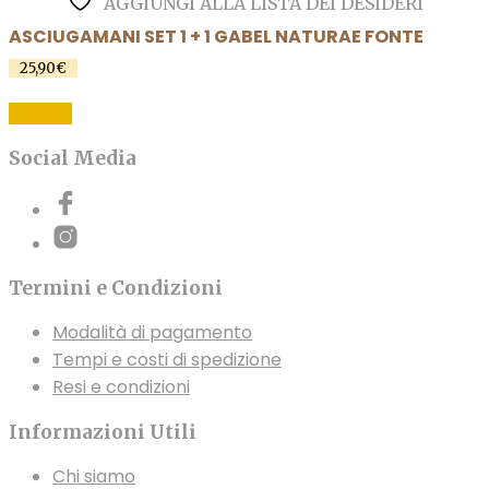
AGGIUNGI ALLA LISTA DEI DESIDERI
ASCIUGAMANI SET 1 + 1 GABEL NATURAE FONTE
25,90
€
Questo
SCEGLI
prodotto
ha
Social Media
più
varianti.
Le
opzioni
Termini e Condizioni
possono
essere
Modalità di pagamento
scelte
Tempi e costi di spedizione
nella
Resi e condizioni
pagina
del
Informazioni Utili
prodotto
Chi siamo