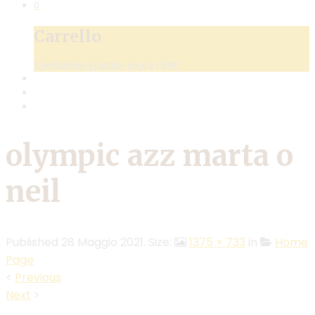
0
Carrello
Spedizione gratuita sopra i 69€
olympic azz marta o
neil
Published
28 Maggio 2021
. Size:
1375 × 733
in
Home
Page
<
Previous
Next
>