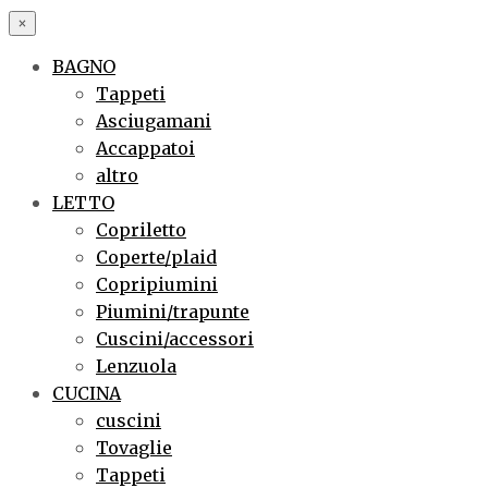
×
BAGNO
Tappeti
Asciugamani
Accappatoi
altro
LETTO
Copriletto
Coperte/plaid
Copripiumini
Piumini/trapunte
Cuscini/accessori
Lenzuola
CUCINA
cuscini
Tovaglie
Tappeti