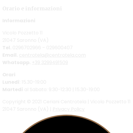
Orario e informazioni
Informazioni
Vicolo Pozzetto 11
21047 Saronno (VA)
Tel.
0296702966 – 029600407
Email.
centrotela@centrotela.com
Whatsapp.
+39 3299491509
Orari
Lunedì
: 15.30-19:00
Martedì
al Sabato: 9:30-12:30 | 15.30-19:00
Copyright © 2021 Ceriani Centrotela | Vicolo Pozzetto 11
21047 Saronno (VA) |
Privacy Policy