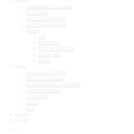
DONNA
ABBIGLIAMENTO DONNA
ACCESSORI
NOTTE E HOMEWEAR
BEACH & HOMEWEAR
INTIMO
SLIP
REGGISENO
BODY /SOTTOVESTI
CANOTTIERE
CALZE
UOMO
BEACH & HOMEWEAR
NOTTE E HOMEWEAR
INTIMO MAGLIE E CANOTTIERE
T-SHIRT / CAMICIE
BOXER/SLIP
CALZE
TUTE
JUNIOR
OUTLET
0