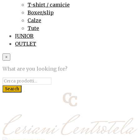
T-shirt / camicie
Boxer/slip
Calze
Tute
JUNIOR
OUTLET
×
What are you looking for?