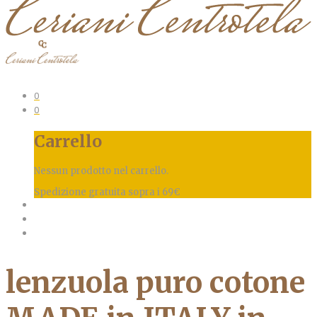
0
0
Carrello
Nessun prodotto nel carrello.
Spedizione gratuita sopra i 69€
lenzuola puro cotone