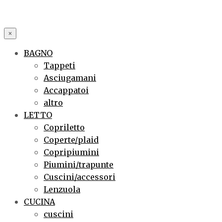
×
BAGNO
Tappeti
Asciugamani
Accappatoi
altro
LETTO
Copriletto
Coperte/plaid
Copripiumini
Piumini/trapunte
Cuscini/accessori
Lenzuola
CUCINA
cuscini