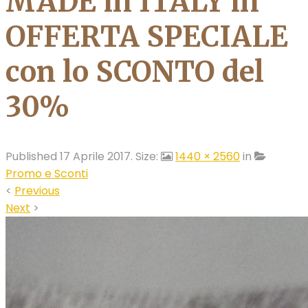
MADE in ITALY in
OFFERTA SPECIALE
con lo SCONTO del
30%
Published
17 Aprile 2017
. Size:
1440 × 2560
in
Promo e Sconti
<
Previous
Next
>