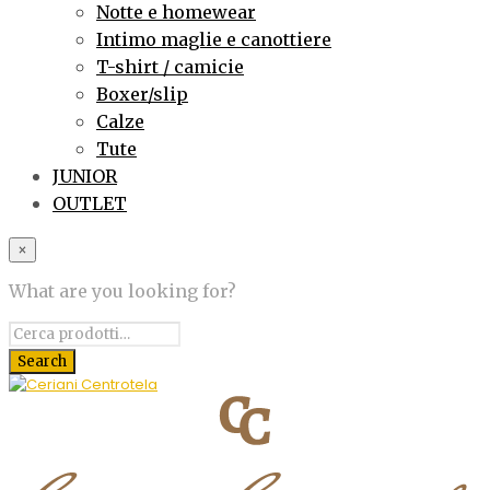
Notte e homewear
Intimo maglie e canottiere
T-shirt / camicie
Boxer/slip
Calze
Tute
JUNIOR
OUTLET
×
What are you looking for?