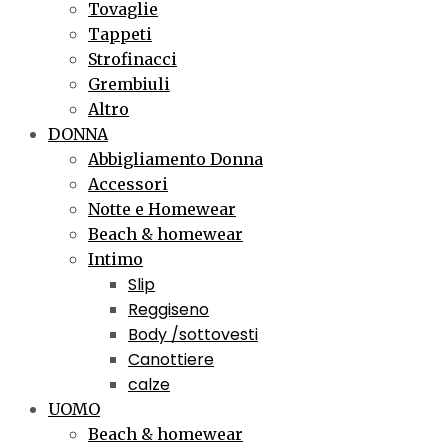
Tovaglie
Tappeti
Strofinacci
Grembiuli
Altro
DONNA
Abbigliamento Donna
Accessori
Notte e Homewear
Beach & homewear
Intimo
Slip
Reggiseno
Body /sottovesti
Canottiere
calze
UOMO
Beach & homewear