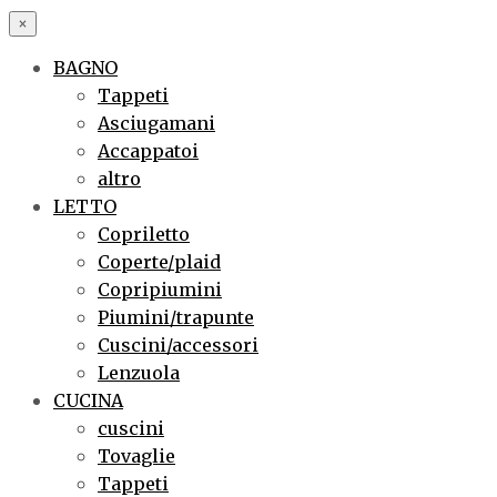
×
BAGNO
Tappeti
Asciugamani
Accappatoi
altro
LETTO
Copriletto
Coperte/plaid
Copripiumini
Piumini/trapunte
Cuscini/accessori
Lenzuola
CUCINA
cuscini
Tovaglie
Tappeti