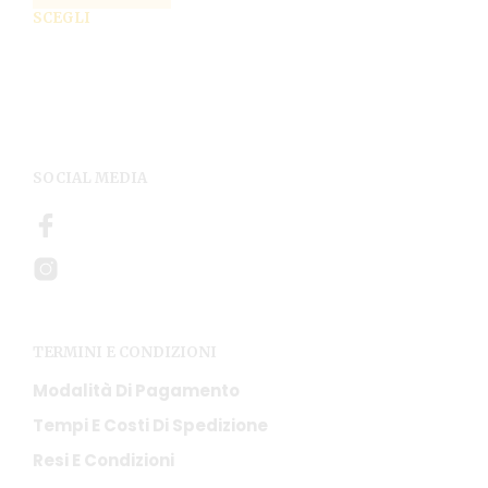
di
Que
SCEGLI
prezzo:
prod
da
ha
67,90€
più
a
varia
99,90€
Le
opzi
pos
SOCIAL MEDIA
esse
scel
nell
pag
del
prod
TERMINI E CONDIZIONI
Modalità Di Pagamento
Tempi E Costi Di Spedizione
Resi E Condizioni