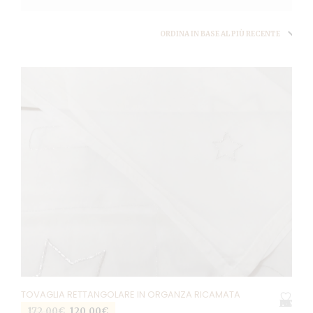
TOVAGLIA RETTANGOLARE IN ORGANZA RICAMATA
AGGIUNGI ALLA LISTA DEI DESIDERI
Il
Il
172,00
€
120,00
€