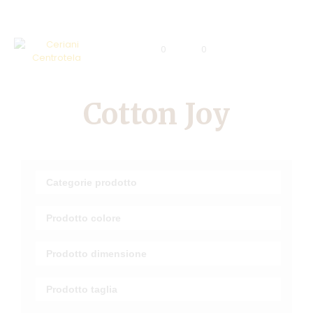
0
0
Cotton Joy