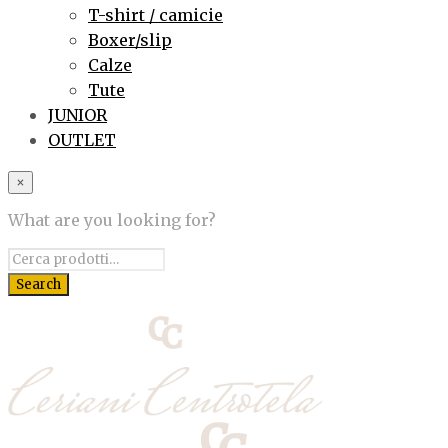
T-shirt / camicie
Boxer/slip
Calze
Tute
JUNIOR
OUTLET
×
What are you looking for?