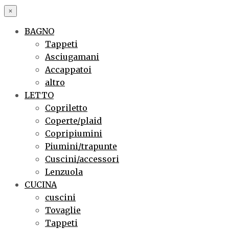
×
BAGNO
Tappeti
Asciugamani
Accappatoi
altro
LETTO
Copriletto
Coperte/plaid
Copripiumini
Piumini/trapunte
Cuscini/accessori
Lenzuola
CUCINA
cuscini
Tovaglie
Tappeti