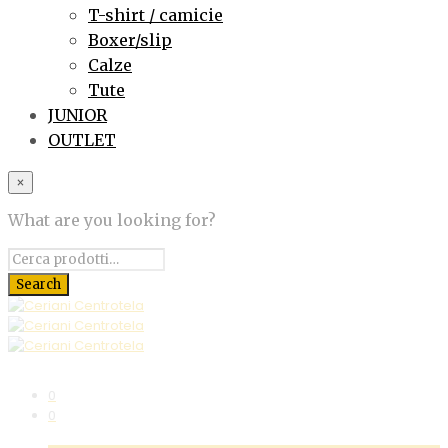
T-shirt / camicie
Boxer/slip
Calze
Tute
JUNIOR
OUTLET
×
What are you looking for?
0
0