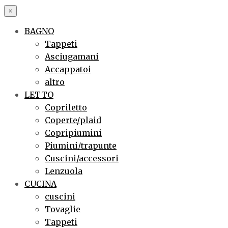
×
BAGNO
Tappeti
Asciugamani
Accappatoi
altro
LETTO
Copriletto
Coperte/plaid
Copripiumini
Piumini/trapunte
Cuscini/accessori
Lenzuola
CUCINA
cuscini
Tovaglie
Tappeti