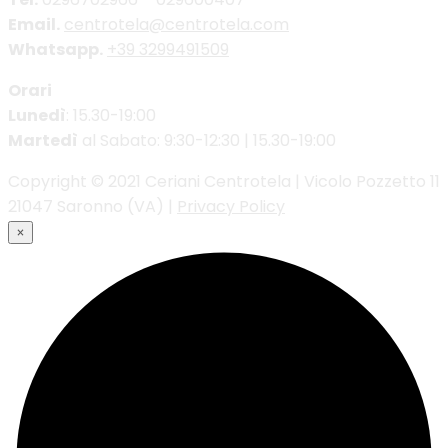
Email.
centrotela@centrotela.com
Whatsapp.
+39 3299491509
Orari
Lunedì
: 15.30-19:00
Martedì
al Sabato: 9:30-12:30 | 15.30-19:00
Copyright © 2021 Ceriani Centrotela | Vicolo Pozzetto 11
21047 Saronno (VA) |
Privacy Policy
×