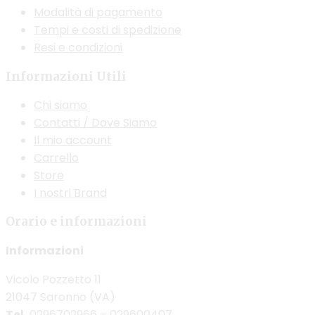
Modalità di pagamento
nella
Tempi e costi di spedizione
pagina
Resi e condizioni
del
prodotto
Informazioni Utili
Chi siamo
Contatti / Dove Siamo
Il mio account
Carrello
Store
I nostri Brand
Orario e informazioni
Informazioni
Vicolo Pozzetto 11
21047 Saronno (VA)
Tel.
0296702966 – 029600407