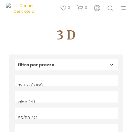
0
0
3 D