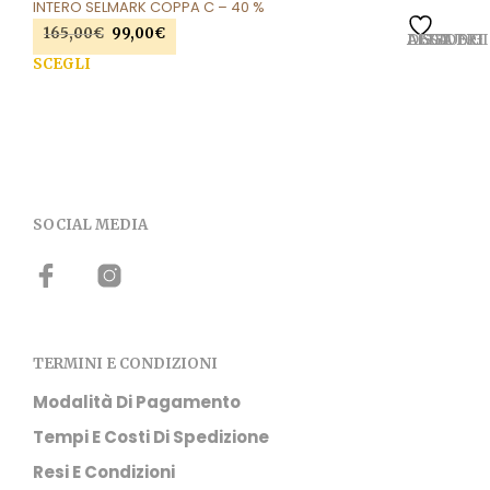
INTERO SELMARK COPPA C – 40 %
165,00
€
Il
99,00
€
Il
AGGIUNGI ALLA LISTA DEI DESIDERI
prezzo
prezzo
SCEGLI
Que
originale
attuale
pro
era:
è:
ha
165,00€.
99,00€.
più
vari
Le
opzi
SOCIAL MEDIA
pos
ess
scel
nell
pag
del
pro
TERMINI E CONDIZIONI
Modalità Di Pagamento
Tempi E Costi Di Spedizione
Resi E Condizioni