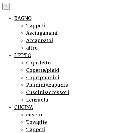
×
BAGNO
Tappeti
Asciugamani
Accappatoi
altro
LETTO
Copriletto
Coperte/plaid
Copripiumini
Piumini/trapunte
Cuscini/accessori
Lenzuola
CUCINA
cuscini
Tovaglie
Tappeti