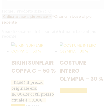
Home
/
Prodotto size
/
5 C
×
Ordina in base al più
recente
Visualizzazione di 4 risultati
Ordina in base al più
recente
BIKINI SUNFLAIR
COSTUME
COPPA C – 50 %
INTERO
OLYMPIA – 30 %
Il prezzo
116,00
€
originale era:
LEGGI TUTTO
116,00€.
Il prezzo
58,00
€
attuale è: 58,00€.
SCEGLI