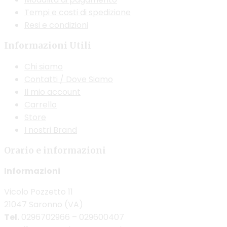
Tempi e costi di spedizione
Resi e condizioni
Informazioni Utili
Chi siamo
Contatti / Dove Siamo
Il mio account
Carrello
Store
I nostri Brand
Orario e informazioni
Informazioni
Vicolo Pozzetto 11
21047 Saronno (VA)
Tel.
0296702966 – 029600407