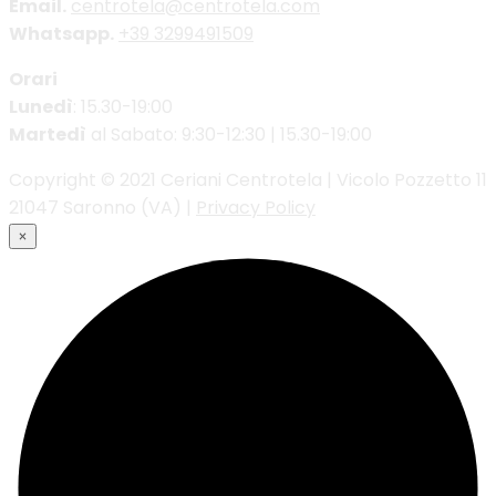
Email.
centrotela@centrotela.com
Whatsapp.
+39 3299491509
Orari
Lunedì
: 15.30-19:00
Martedì
al Sabato: 9:30-12:30 | 15.30-19:00
Copyright © 2021 Ceriani Centrotela | Vicolo Pozzetto 11
21047 Saronno (VA) |
Privacy Policy
×