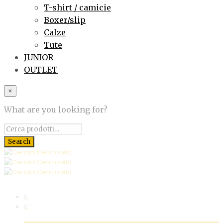
T-shirt / camicie
Boxer/slip
Calze
Tute
JUNIOR
OUTLET
×
What are you looking for?
0
0