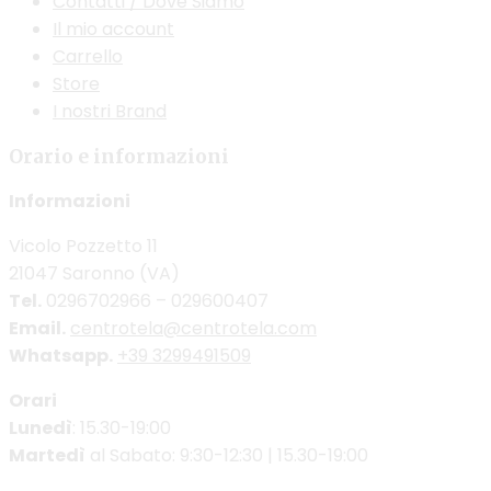
Contatti / Dove Siamo
Il mio account
Carrello
Store
I nostri Brand
Orario e informazioni
Informazioni
Vicolo Pozzetto 11
21047 Saronno (VA)
Tel.
0296702966 – 029600407
Email.
centrotela@centrotela.com
Whatsapp.
+39 3299491509
Orari
Lunedì
: 15.30-19:00
Martedì
al Sabato: 9:30-12:30 | 15.30-19:00