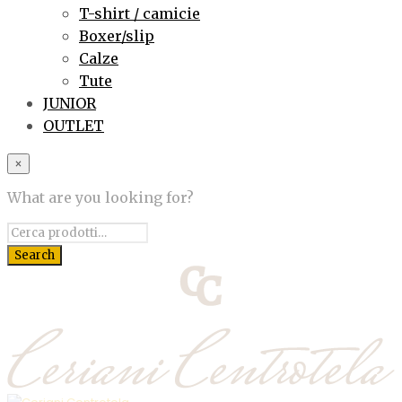
T-shirt / camicie
Boxer/slip
Calze
Tute
JUNIOR
OUTLET
×
What are you looking for?