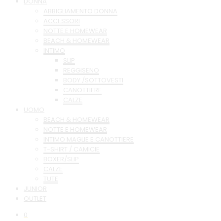
DONNA
ABBIGLIAMENTO DONNA
ACCESSORI
NOTTE E HOMEWEAR
BEACH & HOMEWEAR
INTIMO
SLIP
REGGISENO
BODY /SOTTOVESTI
CANOTTIERE
CALZE
UOMO
BEACH & HOMEWEAR
NOTTE E HOMEWEAR
INTIMO MAGLIE E CANOTTIERE
T-SHIRT / CAMICIE
BOXER/SLIP
CALZE
TUTE
JUNIOR
OUTLET
0