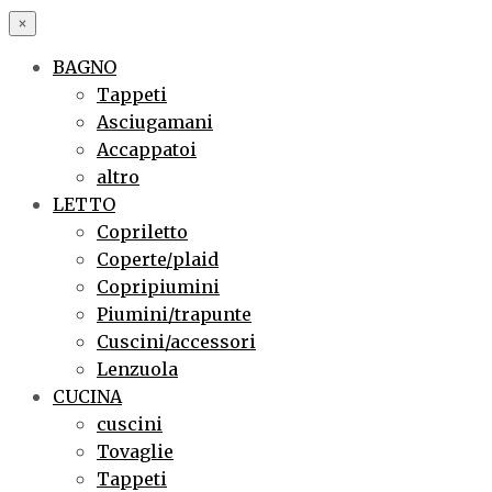
×
BAGNO
Tappeti
Asciugamani
Accappatoi
altro
LETTO
Copriletto
Coperte/plaid
Copripiumini
Piumini/trapunte
Cuscini/accessori
Lenzuola
CUCINA
cuscini
Tovaglie
Tappeti